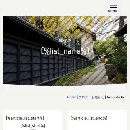
NEWS
[%list_name%]
HOME
|
ブログ・お知らせ
|
template.list
[%article_list_start%]
[%article_list_end%]
[%list_start%]