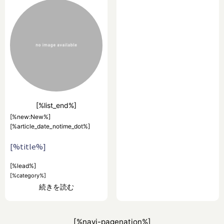
[%list_end%]
[%new:New%]
[%article_date_notime_dot%]
[%title%]
[%lead%]
[%category%]
続きを読む
[%navi-pagenation%]