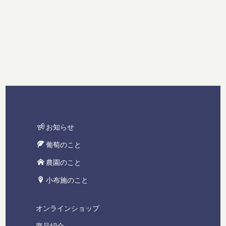
[%category%]
[%tags%]
お知らせ
葡萄のこと
農園のこと
小布施のこと
オンラインショップ