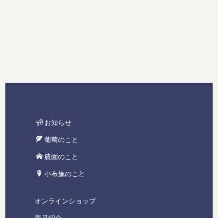
[%category%]
[%tags%]
お知らせ
葡萄のこと
農園のこと
小布施のこと
オンラインショップ