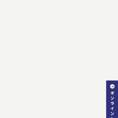
HOME
|
ブログ・お知らせ
|
template.detail
_notime_wa%]