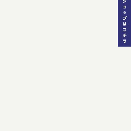
[%category%]
[%tags%]