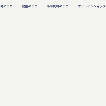
葡萄のこと
農園のこと
小布施町のこと
オンラインショップ
NEWS
お知らせ／Blog